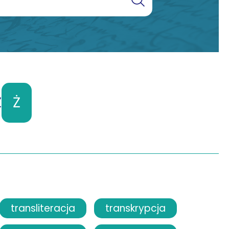
Ź
Ż
transliteracja
transkrypcja