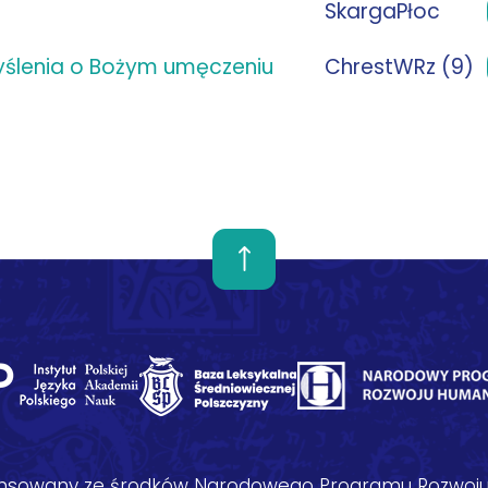
SkargaPłoc
myślenia o Bożym umęczeniu
ChrestWRz (9)
nansowany ze środków Narodowego Programu Rozwoju