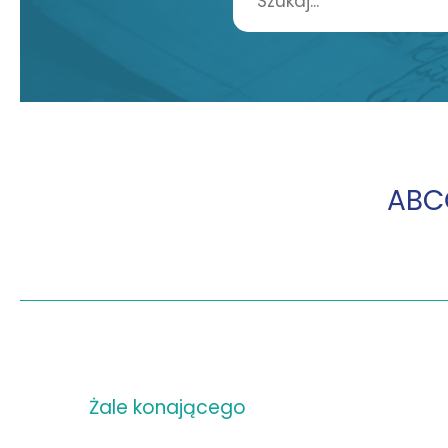
A
B
C
Żale konającego