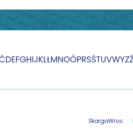
Ć
D
E
F
G
H
I
J
K
L
Ł
M
N
O
Ó
P
R
S
Ś
T
U
V
W
Y
Z
SkargaWroc