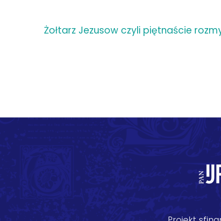
Żołtarz Jezusow czyli piętnaście roz
Projekt sfi