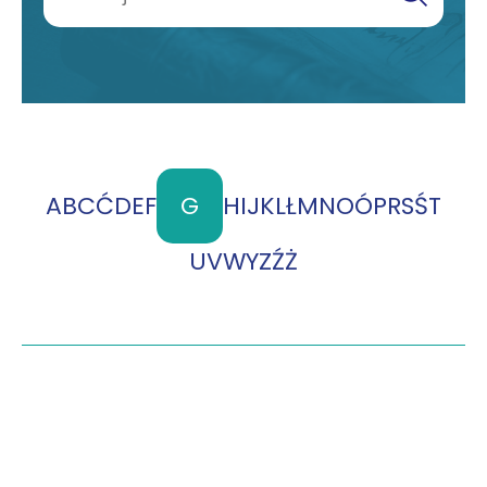
A
B
C
Ć
D
E
F
G
H
I
J
K
L
Ł
M
N
O
Ó
P
R
S
Ś
T
U
V
W
Y
Z
Ź
Ż