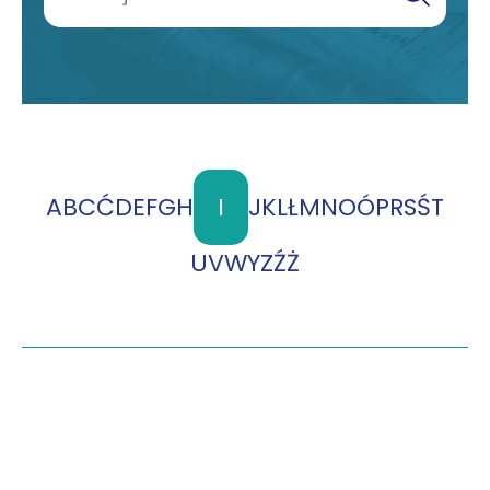
A
B
C
Ć
D
E
F
G
H
I
J
K
L
Ł
M
N
O
Ó
P
R
S
Ś
T
U
V
W
Y
Z
Ź
Ż